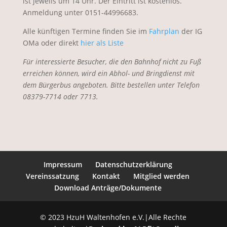
ist jeweils um 14 Uhr. Der Eintritt ist kostenlos.
Anmeldung unter 0151-44996683.
Alle künftigen Termine finden Sie im
Fahrplan
der IG
OMa oder direkt
hier als Liste
Für interessierte Besucher, die den Bahnhof nicht zu Fuß
erreichen können, wird ein Abhol- und Bringdienst mit
dem Bürgerbus angeboten. Bitte bestellen unter Telefon
08379-7714 oder 7713.
Impressum
Datenschutzerklärung
Vereinssatzung
Kontakt
Mitglied werden
Download Anträge/Dokumente
© 2023 HzuH Waltenhofen e.V.|Alle Rechte