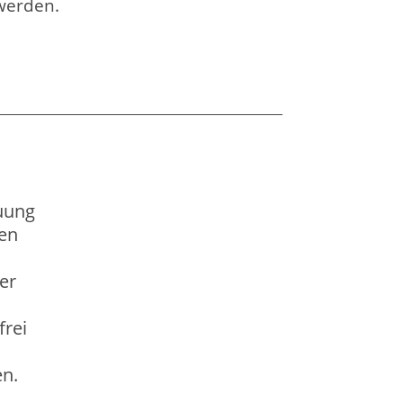
 werden.
uung
en
er
frei
n.