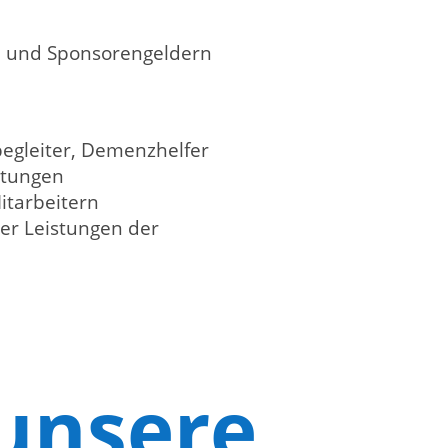
en und Sponsorengeldern
begleiter, Demenzhelfer
stungen
itarbeitern
der Leistungen der
unsere